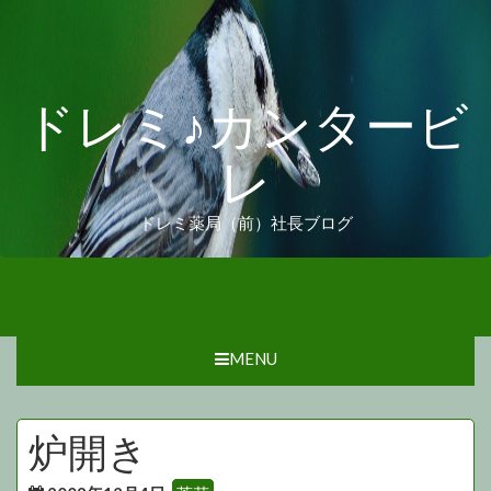
ドレミ♪カンタービ
レ
ドレミ薬局（前）社長ブログ
MENU
炉開き