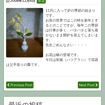
2008年12月4日
茶花
11月に入って炉の季節の始まり
です。
お茶の世界ではこの時を新年とす
るとのことですが、毎年この季節
は行事が多く、バタバタと落ち着
かないまま開炉を迎えてしまいま
す。
先生ごめんなさい・・・・
お花は椿の登場です。
今日は初嵐（ハツアラシ）で花器
は父手造りの瓢です。
Previous Post
Next Post
最近の投稿