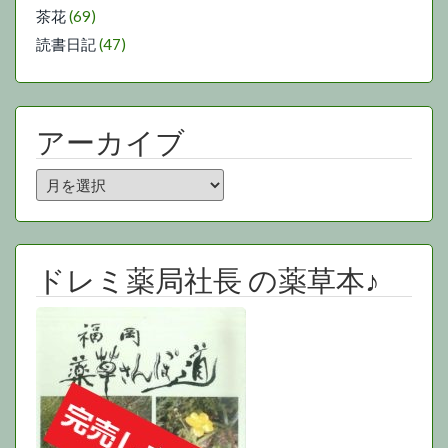
茶花
(69)
読書日記
(47)
アーカイブ
ア
ー
カ
イ
ブ
ドレミ薬局社長 の薬草本♪