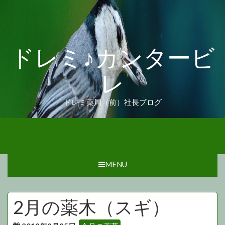
ドレミ♪カンタービ
レ
ドレミ薬局（前）社長ブログ
MENU
2月の薬木（スギ）