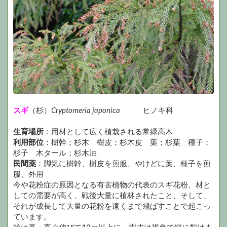
スギ
（杉）
Cryptomeria japonica
ヒノキ科
生育場所
：用材として広く植栽される常緑高木
利用部位
：樹幹；杉木 樹皮；杉木皮 葉；杉葉 種子；
杉子 木タール；杉木油
民間薬
：脚気に樹幹、樹皮を煎服、やけどに葉、種子を煎
服、外用
今や花粉症の原因となる有害植物の代表のスギ花粉、材と
しての需要が高く、戦後大量に植林されたこと、そして、
それが成長して大量の花粉を遠くまで飛ばすことで起こっ
ています。