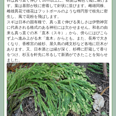
幹は真っ直ぐ伸びて10ｍ以上に、樹皮は褐色で縦に裂けま
す。葉は基部が枝に密着して針状に並びます。雌雄同株、
雌雄異花で雄花はフットボールのような楕円形で枝先に密
生し、風で花粉を飛ばします。
スギは日本の固有種で、真っ直ぐ伸びる美しさは伊勢神宮
に代表される格式のある神社には欠かせません。和名の由
来も真っ直ぐの木「直木（スキ）」から、傍らにはびこら
ず上へ進み上がる木「進木」からとも。また、長寿で大き
くなり、香椎宮の綾杉、屋久島の縄文杉など各地に巨木が
あります。又、日本酒とは縁が深く、杉樽に貯蔵して香り
をつけ、杉玉を軒先に吊るして新酒ができたことを知らせ
ました。