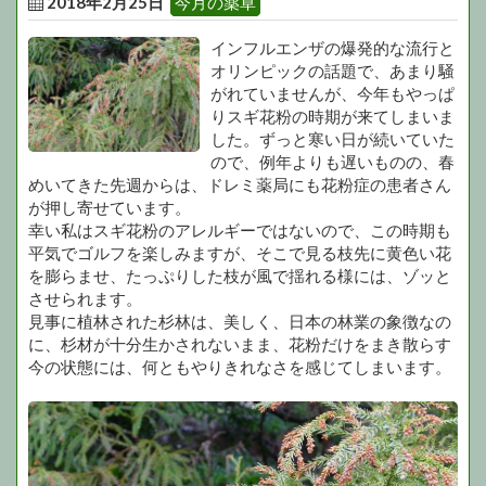
2018年2月25日
今月の薬草
インフルエンザの爆発的な流行と
オリンピックの話題で、あまり騒
がれていませんが、今年もやっぱ
りスギ花粉の時期が来てしまいま
した。ずっと寒い日が続いていた
ので、例年よりも遅いものの、春
めいてきた先週からは、ドレミ薬局にも花粉症の患者さん
が押し寄せています。
幸い私はスギ花粉のアレルギーではないので、この時期も
平気でゴルフを楽しみますが、そこで見る枝先に黄色い花
を膨らませ、たっぷりした枝が風で揺れる様には、ゾッと
させられます。
見事に植林された杉林は、美しく、日本の林業の象徴なの
に、杉材が十分生かされないまま、花粉だけをまき散らす
今の状態には、何ともやりきれなさを感じてしまいます。