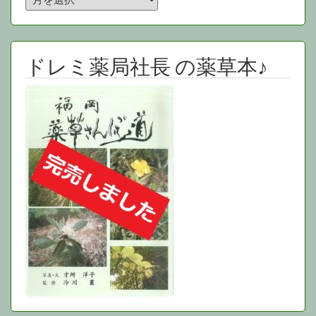
ー
カ
イ
ブ
ドレミ薬局社長 の薬草本♪