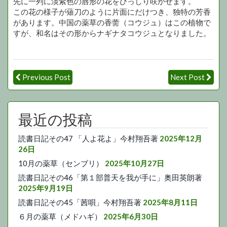
先に一列に淡紫色の唇形の花をびっしり咲かせます。
この花の様子が薙刀のように片面にだけつき、独特の芳香
があります。中国の薬草の香薷（コウジュ）はこの植物で
すが、和名はその形からナギナタコウジュとなりました。
Previous Post
Next Post
最近の投稿
読書日記その47 「人よ花よ」今村翔吾著
2025年12月
26日
10月の薬草（センブリ）
2025年10月27日
読書日記その46「第１部普天を我が手に」奥田英朗著
2025年9月19日
読書日記その45「茜唄」今村翔吾著
2025年8月11日
６月の薬草（メドハギ）
2025年6月30日