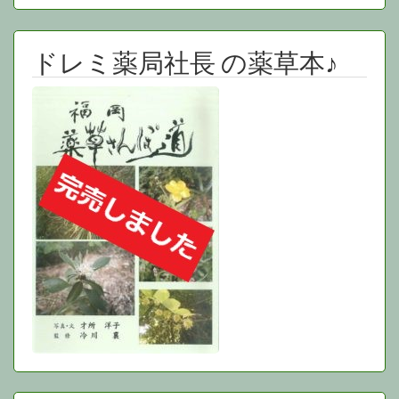
カ
イ
ブ
ドレミ薬局社長 の薬草本♪