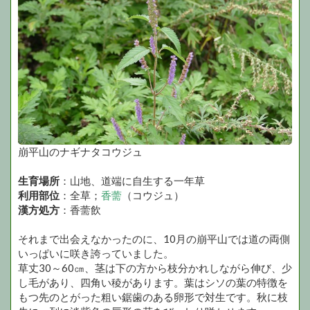
崩平山のナギナタコウジュ
生育場所
：山地、道端に自生する一年草
利用部位
：全草；
香薷
（コウジュ）
漢方処方
：香薷飲
それまで出会えなかったのに、10月の崩平山では道の両側
いっぱいに咲き誇っていました。
草丈30～60㎝、茎は下の方から枝分かれしながら伸び、少
し毛があり、四角い稜があります。葉はシソの葉の特徴を
もつ先のとがった粗い鋸歯のある卵形で対生です。秋に枝