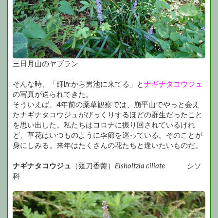
三日月山のヤブラン
そんな時、「師匠から男池に来てる」と
ナギナタコウジュ
の写真が送られてきた。
そういえば、4年前の薬草観察では、崩平山でやっと会え
たナギナタコウジュがびっくりするほどの群生だったこと
を思い出した。私たちはコロナに振り回されているけれ
ど、草花はいつものように季節を巡っている。そのことが
身にしみる。来年はたくさんの花たちと逢いたいものだ。
ナギナタコウジュ
（薙刀香薷）
Elsholtzia ciliate
シソ
科