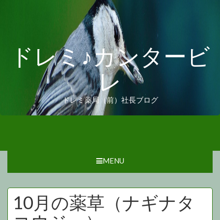
ドレミ♪カンタービ
レ
ドレミ薬局（前）社長ブログ
MENU
10月の薬草（ナギナタ