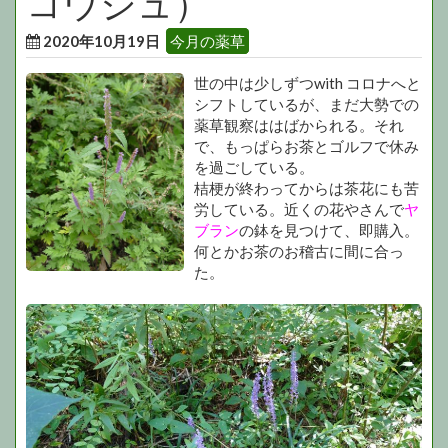
コウジュ）
2020年10月19日
今月の薬草
世の中は少しずつwith コロナへと
シフトしているが、まだ大勢での
薬草観察ははばかられる。それ
で、もっぱらお茶とゴルフで休み
を過ごしている。
桔梗が終わってからは茶花にも苦
労している。近くの花やさんで
ヤ
ブラン
の鉢を見つけて、即購入。
何とかお茶のお稽古に間に合っ
た。