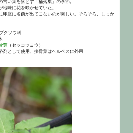
の古い葉を落とす「楠落葉」の季節。
が地味に花を咲かせていた。
に即座に名前が出てこないのが悔しい。そろそろ、しっか
プクソウ科
木
骨葉
（セッコツヨウ）
浴剤として使用、接骨葉はヘルペスに外用