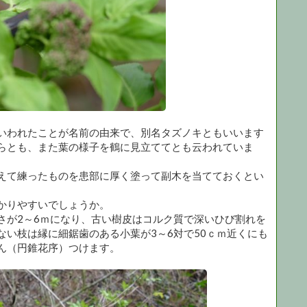
いわれたことが名前の由来で、別名タズノキともいいます
らとも、また葉の様子を鶴に見立ててとも云われていま
えて練ったものを患部に厚く塗って副木を当てておくとい
かりやすいでしょうか。
さが2～6ｍになり、古い樹皮はコルク質で深いひび割れを
い枝は縁に細鋸歯のある小葉が3～6対で50ｃｍ近くにも
ん（円錐花序）つけます。