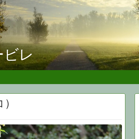
ービレ
コ）