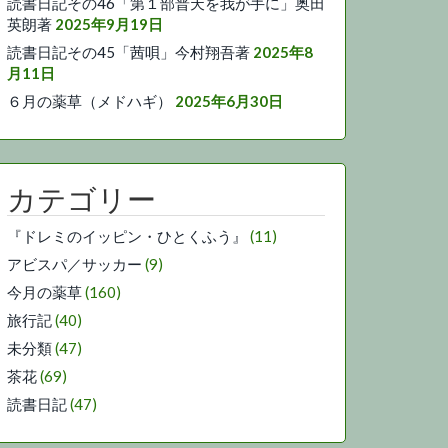
読書日記その46「第１部普天を我が手に」奥田
英朗著
2025年9月19日
読書日記その45「茜唄」今村翔吾著
2025年8
月11日
６月の薬草（メドハギ）
2025年6月30日
カテゴリー
『ドレミのイッピン・ひとくふう』
(11)
アビスパ／サッカー
(9)
今月の薬草
(160)
旅行記
(40)
未分類
(47)
茶花
(69)
読書日記
(47)