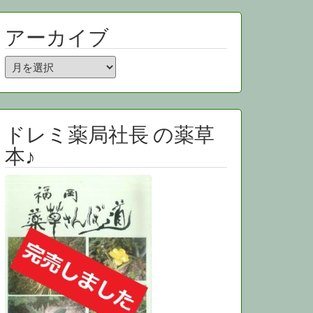
アーカイブ
ア
ー
カ
イ
ブ
ドレミ薬局社長 の薬草
本♪