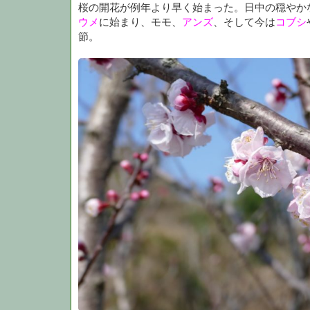
桜の開花が例年より早く始まった。日中の穏やか
ウメ
に始まり、モモ、
アンズ
、そして今は
コブシ
節。