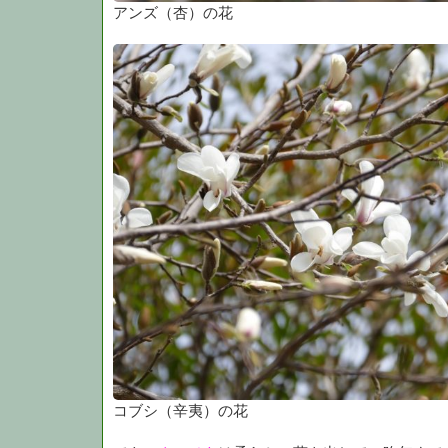
アンズ（杏）の花
コブシ（辛夷）の花