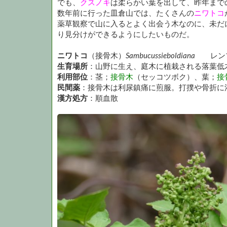
でも、
クスノキ
は柔らかい葉を出して、昨年まで
数年前に行った皿倉山では、たくさんの
ニワトコ
薬草観察で山に入るとよく出会う木なのに、未だ
り見分けができるようにしたいものだ。
ニワトコ
（接骨木）
Sambucus
sieboldiana
レン
生育場所
：山野に生え、庭木に植栽される落葉低
利用部位
：茎；
接骨木
（セッコツボク）、葉；
接
民間薬
：接骨木は利尿鎮痛に煎服。打撲や骨折に
漢方処方
：順血散