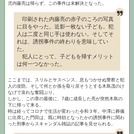
児内藤亮は帰らず、この事件は未解決となった。
印刷された内藤亮の赤子のころの写真
に目をやった。近影一枚ない子ども。犯
人は二度と同じ手は使わない。そしてそ
れは、誘拐事件の終わりを意味してい
た。
犯人にとって、子どもを帰すメリット
は何一つなかった。
ここまでは、スリルとサスペンス。息もつかせぬ警察と犯
人の攻防。そして何とか孫を取り戻そうとする木島茂のけ
なげで哀れな奮闘ぶり。
しかし、この章の最後に、7歳に成長した亮が突然木島の
下に帰って来る。
時は経ってコロナで生活が変わった令和３年。中澤に葬儀
に出席した門田は、既に時効となったかの誘拐事件に関わ
った刑事からスキャンダル雑誌の記事を見せられる。