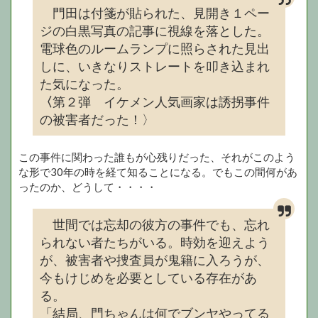
門田は付箋が貼られた、見開き１ペー
ジの白黒写真の記事に視線を落とした。
電球色のルームランプに照らされた見出
しに、いきなりストレートを叩き込まれ
た気になった。
〈
第２弾 イケメン人気画家は誘拐事件
の被害者だった！〉
この事件に関わった誰もが心残りだった、それがこのよう
な形で30年の時を経て知ることになる。でもこの間何があ
ったのか、どうして・・・・
世間では忘却の彼方の事件でも、忘れ
られない者たちがいる。時効を迎えよう
が、被害者や捜査員が鬼籍に入ろうが、
今もけじめを必要としている存在があ
る。
「結局、門ちゃんは何でブンヤやってる