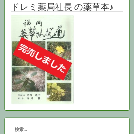
ブ
ドレミ薬局社長 の薬草本♪
検
索: