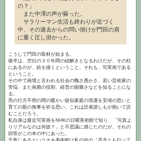
の？」
また中澤の声が蘇った。
サラリーマン生活も終わりが近づく
中、その過去からの問い掛けが門田の肩
に重く圧し掛かった。
こうして門田の取材が始まる。
後半は、空白の３０年間の紐解きとなるわけだが、その柱
にあるのが、絵を描くということ。それも、写実画である
ということ。
その中で画壇と言われる社会の醜さ愚かさ、若い芸術家の
苦悩、また画廊の役割、経営の困難さなどを知ることにな
る。
亮の行方不明の間の暖かい疑似家庭の境遇を安堵の思いと
育ての親の無事を祈る思い、これは読者誰しもが抱いて読
むことだろう。
私自身は最近写実画をNHKの日曜美術館で知り、「写真よ
りリアルなのは何故？」と不思議に感じたのだが、それの
回答がこの本の中にあった。
千葉にあるというホキ美術館は私の中の「是非とも行って