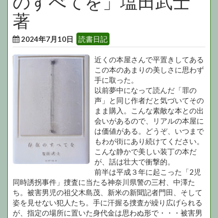
のすべてを」塩田武士
著
2024年7月10日
読書日記
近くの本屋さんで平置きしてある
この本のあまりの美しさに思わず
手に取った。
以前夢中になって読んだ「罪の
声」と同じ作者だと気づいてその
まま購入。こんな素敵な本との出
会いがあるので、リアルの本屋に
は価値がある。どうぞ、いつまで
もわが街にあり続けてください。
こんな静かで美しい装丁の本だ
が、話は壮大で衝撃的。
前半は平成３年に起こった「2児
同時誘拐事件」捜査に当たる神奈川県警の三村、中澤た
ち。被害男児の祖父木島茂、新米の新聞記者門田、そして
姿を見せない犯人たち。手に汗握る捜査が繰り広げられる
が、指定の場所に置いた身代金は思わぬ形で・・・被害男