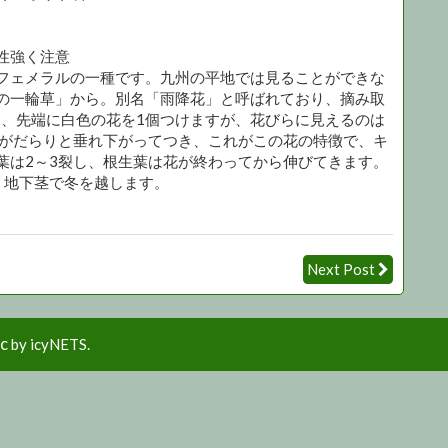
性強く注意
フェメラルの一種です。九州の平地では見ることができな
の一輪草」から。別名「雨降花」と呼ばれており、摘み取
し、先端に白色の花を1個つけますが、花びらに見えるのは
葉がだらりと垂れ下がってつき、これがこの花の特徴で、キ
葉は2～3裂し、根生葉は花が終わってから伸びてきます。
、地下茎で冬を越します。
Next Post
ic
by icyNETS.