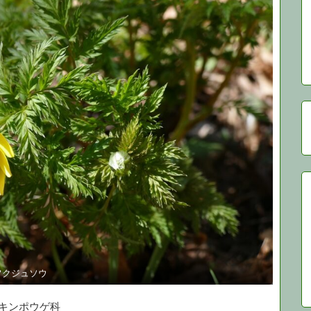
フクジュソウ
キンポウゲ科