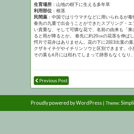
生育場所
：山地の樹下に生える多年草
利用
部位
：根茎
民間薬
：中国ではリウマチなどに用いられるが毒
春先の九重で出会うことができたスプリング・エ
い貴重な、そして可憐な花で、名前の由来も「東
ると雨が降るとか。 春先に約20㎝の花茎を伸ば
愕片で花弁はありません。花の下に2回3出葉の
クザキイチゲやイチリンソウと区別できます。小
その葉も6月には枯れてしまって跡形もなくなり
Previous Post
Proudly powered by WordPress
Simpl
|
Theme: