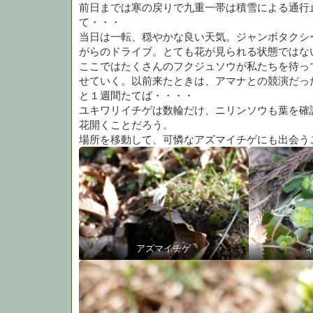
前日までは寒の戻りで九重一帯は積雪による通行
て・・・
当日は一転、穏やかな良い天気。ジャンボタクシ
がらのドライブ。とても花が見られる状態ではな
ここではたくさんのフクジュソウが私たちを待っ
せていく。以前来たときは、アマナとの競演だっ
と１週間たてば・・・・
ユキワリイチゲは数輪だけ、ニリンソウも葉を確
花開くことだろう。
場所を移動して、可憐なアズマイチゲにも出会う
アズマイチゲ