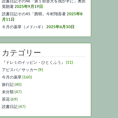
読書日記その46「第１部普天を我が手に」奥田
英朗著
2025年9月19日
読書日記その45「茜唄」今村翔吾著
2025年8
月11日
６月の薬草（メドハギ）
2025年6月30日
カテゴリー
『ドレミのイッピン・ひとくふう』
(11)
アビスパ／サッカー
(9)
今月の薬草
(160)
旅行記
(40)
未分類
(47)
茶花
(69)
読書日記
(47)