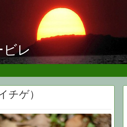
ービレ
イチゲ）