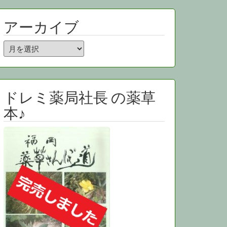
アーカイブ
ア
ー
カ
イ
ブ
ドレミ薬局社長 の薬草
本♪