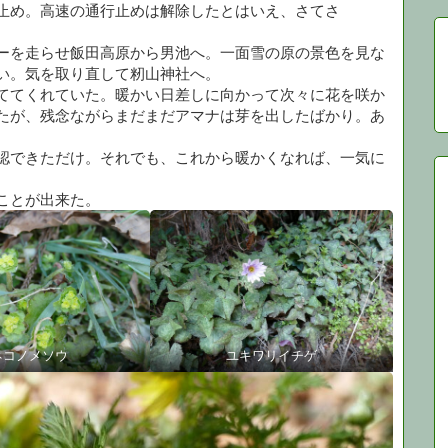
止め。高速の通行止めは解除したとはいえ、さてさ
ーを走らせ飯田高原から男池へ。一面雪の原の景色を見な
い。気を取り直して籾山神社へ。
ててくれていた。暖かい日差しに向かって次々に花を咲か
たが、残念ながらまだまだアマナは芽を出したばかり。あ
認できただけ。それでも、これから暖かくなれば、一気に
ことが出来た。
ネコノメソウ
ユキワリイチゲ