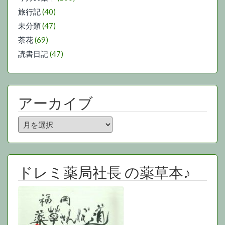
旅行記
(40)
未分類
(47)
茶花
(69)
読書日記
(47)
アーカイブ
ア
ー
カ
イ
ブ
ドレミ薬局社長 の薬草本♪