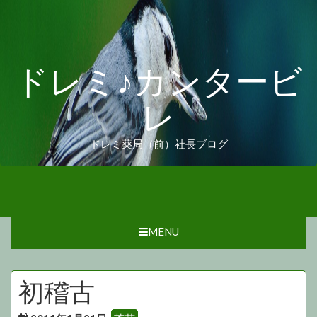
ドレミ♪カンタービ
レ
ドレミ薬局（前）社長ブログ
MENU
初稽古