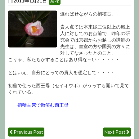
2011年1月21日
茶花
遅ればせながらの初稽古。
貴人点ては本来従三位以上の殿上
人に対してのお点前で、昨年の研
究会では京都からお越しの講師の
先生は、皇室の方や国賓の方々に
対してなさったとのこと。
こりゃ、私たちがすることはあり得な～い・・・・・
とはいえ、自分にとっての貴人を想定して・・・・
初釜で使った西王母（セイオウボ）がうっすら開いて見て
くれている。
初稽古床で微笑む西王母
Previous Post
Next Post