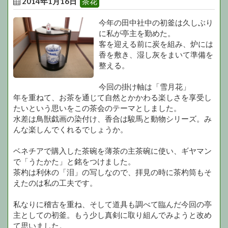
2014年1月16日
茶花
今年の田中社中の初釜は久しぶり
に私が亭主を勤めた。
客を迎える前に炭を組み、炉には
香を敷き、湿し灰をまいて準備を
整える。
今回の掛け軸は「雪月花」
年を重ねて、お茶を通じて自然とかかわる楽しさを享受し
たいという思いをこの茶会のテーマとしました。
水差は鳥獣戯画の染付け、香合は駿馬と動物シリーズ。み
んな楽しんでくれるでしょうか。
ベネチアで購入した茶碗を薄茶の主茶碗に使い、ギヤマン
で「うたかた」と銘をつけました。
茶杓は利休の「泪」の写しなので、拝見の時に茶杓筒もそ
えたのは私の工夫です。
私なりに稽古を重ね、そして道具も調べて臨んだ今回の亭
主としての初釜。もう少し真剣に取り組んでみようと改め
て思いました。