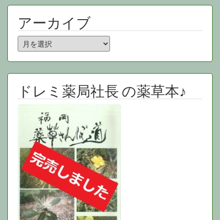
アーカイブ
ア
ー
カ
イ
ブ
ドレミ薬局社長 の薬草本♪