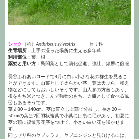
シャク
（杓）
Anthriscus sylvestris
セリ科
生育場所
：土手の湿った場所に生える多年草
利用部位
：葉、根
薬効と用い方
：民間薬として消化促進、強壮、頻尿に煎服
長谷ふれあいロードで4月に白い小さな花の群生を見るこ
とができます。山菜として柔らかい茎、葉は天ぷら、和え
物などにしてもおいしいそうです。山人参の方言もあり、
根をもち米とつきこんで強壮のもち、力餅として食べる風
習もあるそうです。
草丈80～140cm、茎は直立し上部で分枝し、長さ20～
50cmの葉は2回羽状複葉で小葉には裏に毛があり、初夏に
茎の頂に複散形花序をつけて、小さい白い花を咲かせま
す。
同じセリ科のヤブジラミ、ヤブニンジンと見分けるには、