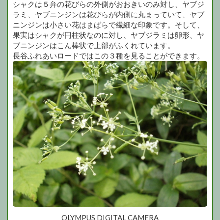
シャクは５弁の花びらの外側がおおきいのみ対し、ヤブジ
ラミ、ヤブニンジンは花びらが内側に丸まっていて、ヤブ
ニンジンは小さい花はまばらで繊細な印象です。そして、
果実はシャクが円柱状なのに対し、ヤブジラミは卵形、ヤ
ブニンジンはこん棒状で上部がふくれています。
長谷ふれあいロードではこの３種を見ることができます。
OLYMPUS DIGITAL CAMERA