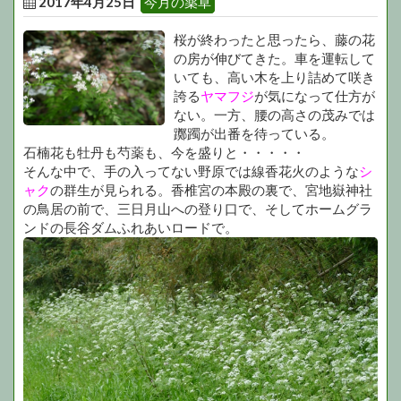
2017年4月25日
今月の薬草
桜が終わったと思ったら、藤の花
の房が伸びてきた。車を運転して
いても、高い木を上り詰めて咲き
誇る
ヤマフジ
が気になって仕方が
ない。一方、腰の高さの茂みでは
躑躅が出番を待っている。
石楠花も牡丹も芍薬も、今を盛りと・・・・・
そんな中で、手の入ってない野原では線香花火のような
シ
ャク
の群生が見られる。香椎宮の本殿の裏で、宮地嶽神社
の鳥居の前で、三日月山への登り口で、そしてホームグラ
ンドの長谷ダムふれあいロードで。