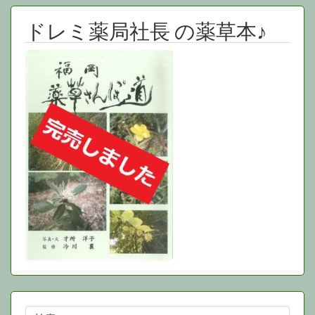
イ
ブ
ドレミ薬局社長 の薬草本♪
検