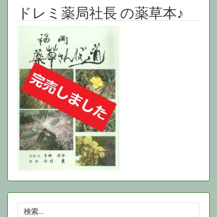
ブ
ドレミ薬局社長 の薬草本♪
検
索: