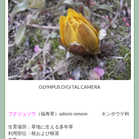
OLYMPUS DIGITAL CAMERA
フクジュソウ
（福寿草）
adonis ramose
キンポウゲ科
生育場所：草地に生える多年草
利用部位：根および根茎