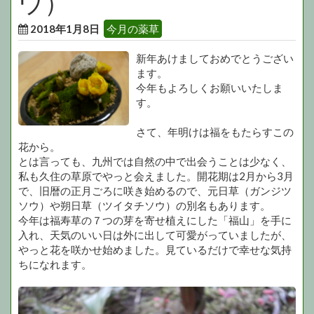
ウ）
2018年1月8日
今月の薬草
新年あけましておめでとうござい
ます。
今年もよろしくお願いいたしま
す。
さて、年明けは福をもたらすこの
花から。
とは言っても、九州では自然の中で出会うことは少なく、
私も久住の草原でやっと会えました。開花期は2月から3月
で、旧暦の正月ごろに咲き始めるので、元日草（ガンジツ
ソウ）や朔日草（ツイタチソウ）の別名もあります。
今年は福寿草の７つの芽を寄せ植えにした「福山」を手に
入れ、天気のいい日は外に出して可愛がっていましたが、
やっと花を咲かせ始めました。見ているだけで幸せな気持
ちになれます。