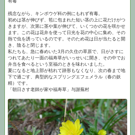
有毒
残念ながら、キンポウゲ科の例にもれず有毒。
初めは茎が伸びず、笣に包まれた短い茎の上に花だけがつ
きますが、次第に茎や葉が伸びて、いくつかの花を咲かせ
ます。この花は花弁を使って日光を花の中心に集め、その
熱で虫を誘っているのです。そのため花は日が当たると開
き、陰ると閉じます。
私たちも、急に春めいた3月の久住の草原で、日がさすに
つれてあたり一面の福寿草がいっせいに開き、その中でお
弁当を食べるという至福のときを味わいました。
夏になると地上部が枯れて跡形もなくなり、次の春まで地
下で過ごす、典型的なスプリングエフェメラル（春の妖
精）です。
「朝日さす老師が家や福寿草」与謝蕪村