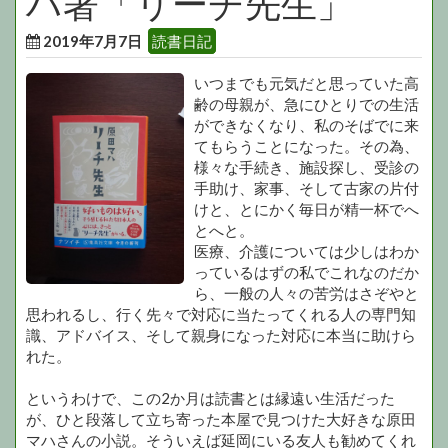
ハ著「リーチ先生」
2019年7月7日
読書日記
いつまでも元気だと思っていた高
齢の母親が、急にひとりでの生活
ができなくなり、私のそばでに来
てもらうことになった。その為、
様々な手続き、施設探し、受診の
手助け、家事、そして古家の片付
けと、とにかく毎日が精一杯でへ
とへと。
医療、介護については少しはわか
っているはずの私でこれなのだか
ら、一般の人々の苦労はさぞやと
思われるし、行く先々で対応に当たってくれる人の専門知
識、アドバイス、そして親身になった対応に本当に助けら
れた。
というわけで、この2か月は読書とは縁遠い生活だった
が、ひと段落して立ち寄った本屋で見つけた大好きな原田
マハさんの小説。そういえば延岡にいる友人も勧めてくれ