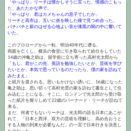
「やっぱり」リーチは懐かしそうに言った。情感のこもっ
た、あたたかな声で。
「やっぱり、君はカメちゃんの息子でしたか」
リーチと高市は、互いに炎を映した瞳で見つめ合った。
パチパチと薪のはぜる心地よい音が漆黒の闇の中に響いて
いた。
このプロローグから一転、明治40年代に遡る。
両親を亡くし、横浜の食堂に引き取られて給仕をしていた
14歳の沖亀之助は、留学前に立ち寄った高村光太郎から
「もし、君がこの先、英語を勉強したいとか、芸術を学び
たいとか、本気で思っているのだったら、僕の家を訪ねて
みたまえ」
と紙片を渡される。思いもかけない誘いに、16歳になった
亀之助は、思い切って高村光雲の家を訪ねて書生として住
み込むことになる。そこに、ロンドンで光太郎から受け取
った紙片を握りしめて22歳のバーナード・リーチが訪ねて
来る。
まだ、何者でもないリーチは、光太郎の語る日本にあこが
れて、「日本と西洋、双方の芸術を理解し、高め合おうと
する人物の到来が必要なんだ」の一言で日本行きを決意し
たのだった。