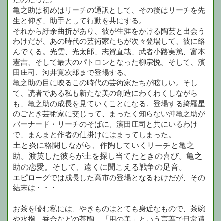
亀之助は初めはリーチの通訳として、その後はリーチを先
生と仰ぎ、助手として行動を共にする。
それから紆余曲折があり、彼が生涯をかける陶芸と出会う
わけだが、あの時代の芸術家たちが次々登場して、彼に絡
んでくる。光雲、光太郎、志賀直哉、武者小路実篤、富本
憲吉、そして最大のパトロンとなった柳宗悦。そして、濱
田庄司、河井寛次郎まで登場する。
亀之助の目に映るこの時代の芸術家たちが眩しい。そし
て、読者である私も新たな美の創造にわくわくしながら
も、亀之助の成長を見ていくことになる。登場する綺羅星
のごとき芸術家に交じって、まったく知らない沖亀之助が
バーナード・リーチのそばに、濱田庄司と共にいるわけ
で、まんまと作者の仕掛けにはまってしまった。
土と炎に格闘しながら、作陶していくリーチと亀之
助。渡英した彼らが土を探し当てたときの喜び。亀之
助の恋愛。そして、遠くに聞こえる戦争の足音。
エピローグでは成長した高市の登場となるわけだが、その
結末は・・・
お茶を嗜む私には、やきものはとても身近なもので、茶碗
や水指、香合などの茶陶。「用の美」という言葉で日常遣