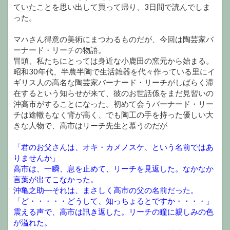
ていたことを思い出して買って帰り、3日間で読んでしま
った。
マハさん得意の美術にまつわるものだが、今回は陶芸家バ
ーナード・リーチの物語。
冒頭、私たちにとっては身近な小鹿田の窯元から始まる。
昭和30年代、半農半陶で生活雑器を代々作っている里にイ
ギリス人の高名な陶芸家バーナード・リーチがしばらく滞
在するという知らせが来て、彼のお世話係をまだ見習いの
沖高市がすることになった。初めて会うバーナード・リー
チは途轍もなく背が高く、でも陶工の手を持った優しい大
きな人物で、高市はリーチ先生と慕うのだが
「君のお父さんは、オキ・カメノスケ、という名前ではあ
りませんか」
高市は、一瞬、息を止めて、リーチを見返した。なかなか
言葉が出てこなかった。
沖亀之助―それは、まさしく高市の父の名前だった。
「ど・・・・・どうして、知っちょるとですか・・・・」
震える声で、高市は訊き返した。リーチの瞳に親しみの色
が溢れた。