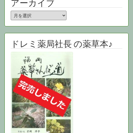
アーカイブ
ア
ー
カ
イ
ブ
ドレミ薬局社長 の薬草本♪