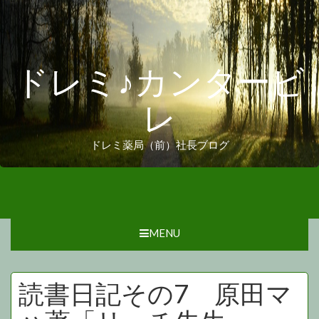
ドレミ♪カンタービ
レ
ドレミ薬局（前）社長ブログ
MENU
読書日記その7 原田マ