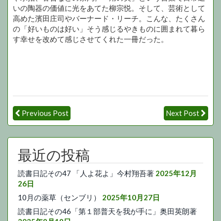
いの陶器の価値に光をあてた柳宗悦。そして、芸術として
高めた濱田庄司やバーナード・リーチ。こんな、たくさん
の「好いものは好い」そう感じるやきものに囲まれて暮ら
す幸せを改めて感じさせてくれた一冊だった。
Previous Post
Next Post
最近の投稿
読書日記その47 「人よ花よ」今村翔吾著
2025年12月
26日
10月の薬草（センブリ）
2025年10月27日
読書日記その46「第１部普天を我が手に」奥田英朗著