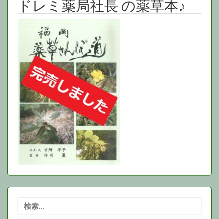
ドレミ薬局社長 の薬草本♪
検
索: