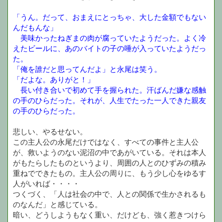
「うん。だって、おまえにとっちゃ、大した金額でもない
んだもんな」
美味かったねぎまの肉が腐っていたようだった。よく冷
えたビールに、あのバイトの子の唾が入っていたようだっ
た。
「俺を誰だと思ってんだよ」と永尾は笑う。
「だよな。ありがと！」
長い付き合いで初めて手を握られた。汗ばんだ嫌な感触
の手のひらだった。それが、人生でたった一人できた親友
の手のひらだった。
悲しい、やるせない。
この主人公の永尾だけではなく、すべての事件と主人公
が、救いようのない泥沼の中であがいている。それは本人
がもたらしたものというより、周囲の人とのひずみの積み
重ねでできたもの。主人公の周りに、もう少し心をゆるす
人がいれば・・・・
つくづく、「人は社会の中で、人との関係で生かされるも
のなんだ」と感じている。
暗い、どうしようもなく重い、だけども、強く惹きつけら