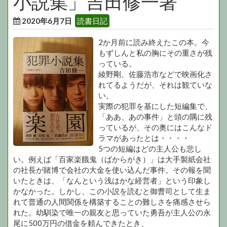
小説集」吉田修一著
2020年6月7日
読書日記
2か月前に読み終えたこの本。今
もずしんと私の胸にその重さが残
っている。
綾野剛、佐藤浩市などで映画化さ
れてるようだが、それは観ていな
い。
実際の犯罪を基にした短編集で、
「ああ、あの事件」と頭の隅に残
っているが、その奥にはこんなド
ラマがあったとは・・・・
5つの短編はどの主人公も悲し
い。例えば「百家楽餓鬼（ばからがき）」は大手製紙会社
の社長が賭博で会社の大金を使い込んだ事件。その報を聞
いたときは、「なんという浅はかな経営者」という印象し
かなかった。しかし、この小説を読むと御曹司として生ま
れて普通の人間関係を構築することの難しさを痛感させら
れた。幼馴染で唯一の親友と思っていた勇吾が主人公の永
尾に500万円の借金を頼んできたとき、