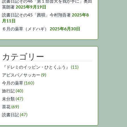
読書日記その46「第１部普天を我が手に」奥田
英朗著
2025年9月19日
読書日記その45「茜唄」今村翔吾著
2025年8
月11日
６月の薬草（メドハギ）
2025年6月30日
カテゴリー
『ドレミのイッピン・ひとくふう』
(11)
アビスパ／サッカー
(9)
今月の薬草
(160)
旅行記
(40)
未分類
(47)
茶花
(69)
読書日記
(47)