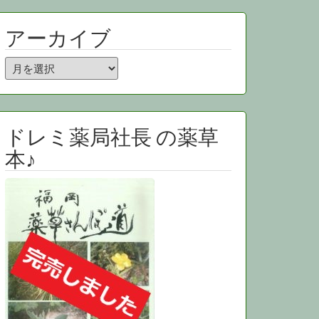
アーカイブ
ア
ー
カ
イ
ブ
ドレミ薬局社長 の薬草
本♪