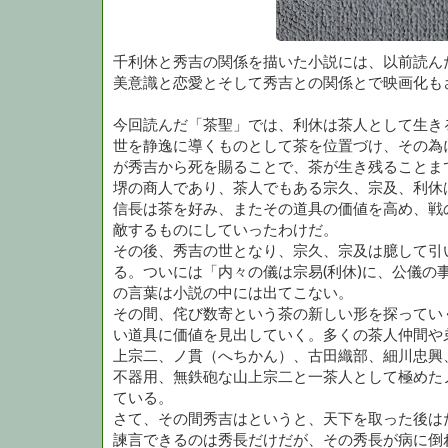
千利休と秀吉の関係を描いた小説には、以前読ん
美意識と恋愛とそして秀吉との関係とで映画化も
今回読んだ「茶聖」では、利休は茶人として生き
世を静逸に導くものとして茶を位置づけ、その為
が秀吉から死を賜ることで、茶が生き残ることま
堺の商人であり、茶人でもある宗久、宗及、利休
信長は茶を好み、またその道具の価値を高め、戦
敵するものにしていったわけだ。
その後、秀吉の世となり、宗久、宗及は臆して引
る。ついには「内々の儀は宗易(利休)に、公儀の
の言葉は小説の中には出てこない。
その間、侘び数寄という茶の新しい形を探ってい
い道具に価値を見出していく。多くの茶人仲間や
上宗二、ノ貫（へちかん）、古田織部、細川忠興
不器用、無鉄砲な山上宗二と一茶人として極めた
ている。
さて、その間秀吉はというと、天下を取った後は
諫言できるのは秀長だけだが、その秀長が病に倒