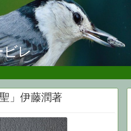
ービレ
茶聖」伊藤潤著