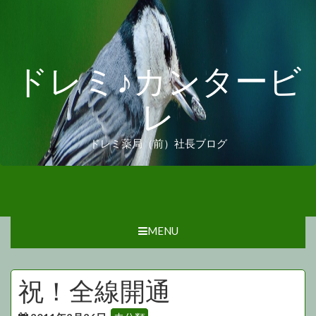
ドレミ♪カンタービ
レ
ドレミ薬局（前）社長ブログ
MENU
祝！全線開通