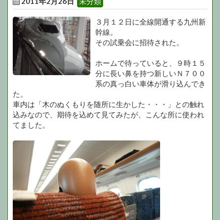
2011年2月26日
未分類
３月１２日に全線開通する九州新
幹線。
その試乗会に招待された。
ホームで待っていると、９時１５
分に長い鼻を持つ新しいＮ７００
系の真っ白い車体が滑り込んでき
た。
車内は「木のぬくもりを随所に生かした・・・」との触れ
込みなので、期待を込めて見てみたが、こんな所に使われ
てました。