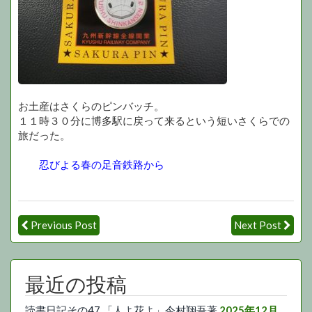
お土産はさくらのピンバッチ。
１１時３０分に博多駅に戻って来るという短いさくらでの
旅だった。
忍びよる春の足音鉄路から
Previous Post
Next Post
最近の投稿
読書日記その47 「人よ花よ」今村翔吾著
2025年12月