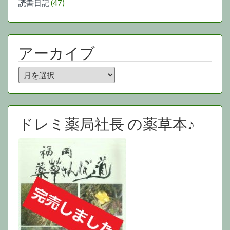
読書日記
(47)
アーカイブ
ア
ー
カ
イ
ブ
ドレミ薬局社長 の薬草本♪